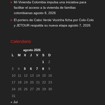
Mi Vivienda Colombia impulsa una iniciativa para
facilitar el acceso a la vivienda de familias
colombianas
agosto 8, 2026
El portero de Cabo Verde Vozinha ficha por Colo-Colo
y JETOUR respalda su nueva etapa
agosto 7, 2026
Calendario
agosto 2026
L
M
X
J
V
S
D
1
2
3
4
5
6
7
8
9
10
11
12
13
14
15
16
17
18
19
20
21
22
23
24
25
26
27
28
29
30
31
« Jul