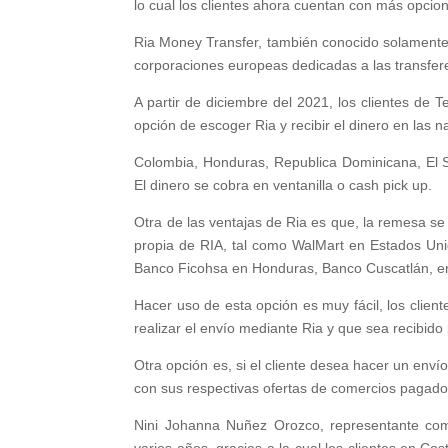
lo cual los clientes ahora cuentan con más opcio
Ria Money Transfer, también conocido solamente 
corporaciones europeas dedicadas a las transfer
A partir de diciembre del 2021, los clientes de T
opción de escoger Ria y recibir el dinero en las 
Colombia, Honduras, Republica Dominicana, El S
El dinero se cobra en ventanilla o cash pick up.
Otra de las ventajas de Ria es que, la remesa se 
propia de RIA, tal como WalMart en Estados Un
Banco Ficohsa en Honduras, Banco Cuscatlán, en
Hacer uso de esta opción es muy fácil, los client
realizar el envío mediante Ria y que sea recibido
Otra opción es, si el cliente desea hacer un envío
con sus respectivas ofertas de comercios pagado
Nini Johanna Nuñez Orozco, representante come