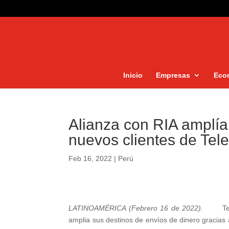
Inicio
Empresas
Eco
Alianza con RIA amplía
nuevos clientes de Tel
Feb 16, 2022
|
Perú
LATINOAMÉRICA (Febrero 16 de 2022).
Te
amplia sus destinos de envíos de dinero gracias 