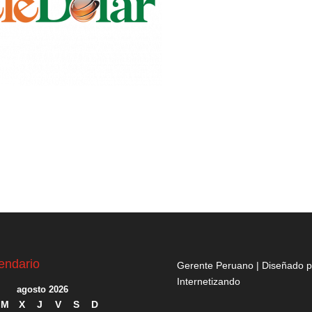
endario
Gerente Peruano | Diseñado p
Internetizando
agosto 2026
M
X
J
V
S
D