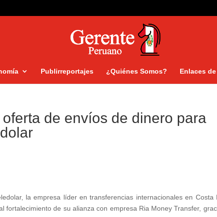
nomía
Publirreportajes
¿Quiénes Somos?
Enlaces de 
 oferta de envíos de dinero para
edolar
ledolar, la empresa líder en transferencias internacionales en Costa 
al fortalecimiento de su alianza con empresa Ria Money Transfer, grac