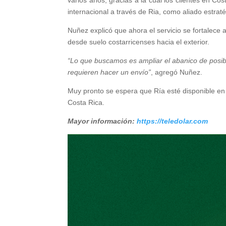
varios años, gracias a la cual los clientes en Cos
internacional a través de Ria, como aliado estraté
Nuñez explicó que ahora el servicio se fortalece 
desde suelo costarricenses hacia el exterior.
“Lo que buscamos es ampliar el abanico de posib
requieren hacer un envío”
, agregó Nuñez.
Muy pronto se espera que Ría esté disponible en 
Costa Rica.
Mayor información:
https://teledolar.com