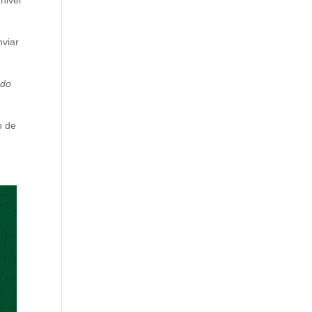
nivel
nviar
ndo
o de