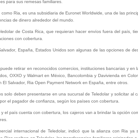
nes para sus remesas familiares.
como Ria, es una subsidiaria de Euronet Worldwide, una de las princi
encias de dinero alrededor del mundo.
eledolar de Costa Rica, que requieran hacer envíos fuera del país, tie
naciones con cobertura.
alvador, España, Estados Unidos son algunas de las opciones de des
puede retirar en reconocidos comercios, instituciones bancarias y en l
idos, OXXO y Walmart en México, Bancolombia y Davivienda en Colo
 El Salvador, Ria Open Payment Network en España, entre otros.
es solo deben presentarse en una sucursal de Teledolar y solicitar al c
 por el pagador de confianza, según los países con cobertura.
 y el país cuenta con cobertura, los cajeros van a brindar la opción con
res.
rcial internacional de Teledolar, indicó que la alianza con Ria ya