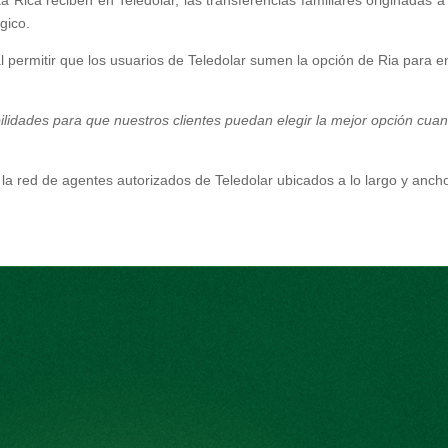
ta Rica reciben en Teledolar, las transferencias familiares originadas a 
gico.
al permitir que los usuarios de Teledolar sumen la opción de Ria para e
ilidades para que nuestros clientes puedan elegir la mejor opción cua
la red de agentes autorizados de Teledolar ubicados a lo largo y anch