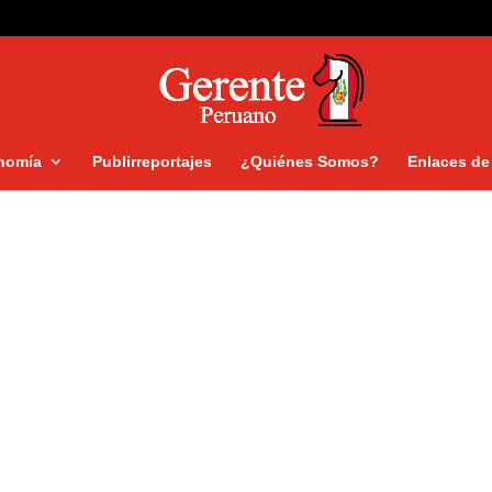
nomía
Publirreportajes
¿Quiénes Somos?
Enlaces de 