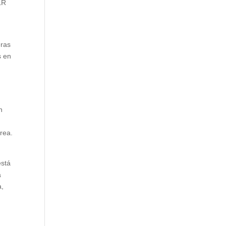
LR
eras
s en
n
área.
está
a
a,