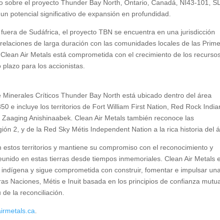
co sobre el proyecto Thunder Bay North, Ontario, Canadá, NI43-101, S
un potencial significativo de expansión en profundidad.
 fuera de Sudáfrica, el proyecto TBN se encuentra en una jurisdicción
e relaciones de larga duración con las comunidades locales de las Prim
Clean Air Metals está comprometida con el crecimiento de los recurso
 plazo para los accionistas.
e Minerales Críticos Thunder Bay North está ubicado dentro del área
 e incluye los territorios de Fort William First Nation, Red Rock India
e Zaaging Anishinaabek. Clean Air Metals también reconoce las
ión 2, y de la Red Sky Métis Independent Nation a la rica historia del 
 estos territorios y mantiene su compromiso con el reconocimiento y
reunido en estas tierras desde tiempos inmemoriales. Clean Air Metals 
 indígena y sigue comprometida con construir, fomentar e impulsar un
ras Naciones, Métis e Inuit basada en los principios de confianza mutu
 de la reconciliación.
irmetals.ca
.