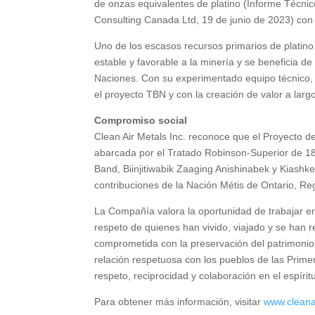
de onzas equivalentes de platino (Informe Técni
Consulting Canada Ltd, 19 de junio de 2023) con 
Uno de los escasos recursos primarios de platino
estable y favorable a la minería y se beneficia d
Naciones. Con su experimentado equipo técnico, 
el proyecto TBN y con la creación de valor a largo
Compromiso social
Clean Air Metals Inc. reconoce que el Proyecto d
abarcada por el Tratado Robinson-Superior de 1850
Band, Biinjitiwabik Zaaging Anishinabek y Kiashk
contribuciones de la Nación Métis de Ontario, Reg
La Compañía valora la oportunidad de trabajar en
respeto de quienes han vivido, viajado y se han 
comprometida con la preservación del patrimonio
relación respetuosa con los pueblos de las Prime
respeto, reciprocidad y colaboración en el espíritu
Para obtener más información, visitar
www.cleana