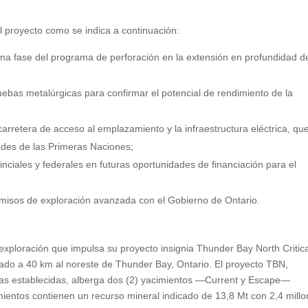
l proyecto como se indica a continuación:
óxima fase del programa de perforación en la extensión en profundidad d
ebas metalúrgicas para confirmar el potencial de rendimiento de la
carretera de acceso al emplazamiento y la infraestructura eléctrica, qu
dades de las Primeras Naciones;
ciales y federales en futuras oportunidades de financiación para el
misos de exploración avanzada con el Gobierno de Ontario.
exploración que impulsa su proyecto insignia Thunder Bay North Critica
uado a 40 km al noreste de Thunder Bay, Ontario. El proyecto TBN,
uras establecidas, alberga dos (2) yacimientos —Current y Escape—
mientos contienen un recurso mineral indicado de 13,8 Mt con 2,4 mill