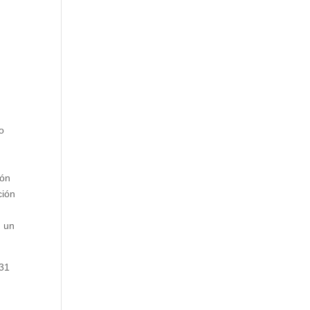
n
so
ión
ción
n un
 31