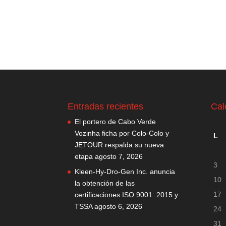
Entradas recientes
Cal
El portero de Cabo Verde
Vozinha ficha por Colo-Colo y
L
JETOUR respalda su nueva
etapa
agosto 7, 2026
3
Kleen-Hy-Dro-Gen Inc. anuncia
10
la obtención de las
17
certificaciones ISO 9001: 2015 y
TSSA
agosto 6, 2026
24
31