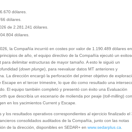
26.670 dólares.
766 dólares.
2026 de 2.281.241 dólares.
604.804 dólares.
 2026, la Compañía incurrió en costes por valor de 1.190.489 dólares e
principios de año, el equipo directivo de la Compañía ejecutó un exito
 para delimitar estructuras de mayor tamaño. A esto le siguió un
ofundidad (
down plunge
), para reevaluar datos MT anteriores y
na. La dirección encargó la perforación del primer objetivo de explorac
 Escape en el tercer trimestre, lo que dio como resultado una intersec
do. El equipo también completó y presentó con éxito una Evaluación
rth que describía un escenario de molienda por peaje (
toll-milling
) co
en en los yacimientos Current y Escape.
 y los resultados operativos correspondientes al ejercicio finalizado el
nancieros consolidados auditados de la Compañía, junto con las notas
usión de la dirección, disponibles en SEDAR+ en
www.sedarplus.ca
.