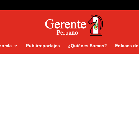
nomía
Publirreportajes
¿Quiénes Somos?
Enlaces de 