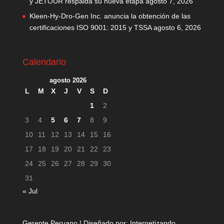
y JETOUR respalda su nueva etapa
agosto 7, 2026
Kleen-Hy-Dro-Gen Inc. anuncia la obtención de las
certificaciones ISO 9001: 2015 y TSSA
agosto 6, 2026
Calendario
agosto 2026
L
M
X
J
V
S
D
1
2
3
4
5
6
7
8
9
10
11
12
13
14
15
16
17
18
19
20
21
22
23
24
25
26
27
28
29
30
31
« Jul
Gerente Peruano | Diseñado por:
Internetizando