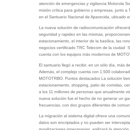
atención de emergencias y vigilancia Motorola So
misión crítica para gobierno y empresas, junto
en el Santuario Nacional de Aparecida, ubicado e
La nueva solución de radiocomunicación ofrecerá
seguridad y rapidez en las mismas, proporcionand
estacionamiento, el interior de la basílica, las r
negocios certificado TRC Telecom de la ciudad S
cuenta con los equipos más modernos de MOT
El santuario llegó a recibir, en un sólo día, más 
Además, el complejo cuenta con 1.500 colaborad
MOTOTRBO. Puntos destacados La solución benefic
estacionamiento, shopping, patio de comidas, centr
a los 11 millones de personas que anualmente vis
nueva solución fue el hecho de no generar un gast
frecuencias, con dos grupos diferentes de comun
La migración al sistema digital ofrece una comun
datos son encriptados y no pueden ser intercepta
movilizaciones innecesarias, agilizará la atenció