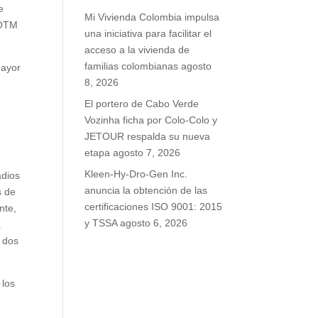
e
Mi Vivienda Colombia impulsa
BOTM
una iniciativa para facilitar el
acceso a la vivienda de
familias colombianas
agosto
mayor
8, 2026
El portero de Cabo Verde
Vozinha ficha por Colo-Colo y
JETOUR respalda su nueva
etapa
agosto 7, 2026
.
Kleen-Hy-Dro-Gen Inc.
adios
anuncia la obtención de las
s de
certificaciones ISO 9001: 2015
nte,
y TSSA
agosto 6, 2026
a
r dos
 los