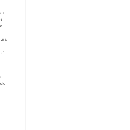
tan
os
de
gura
s.”
lo
olo