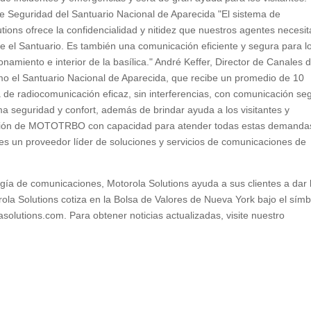
eguridad del Santuario Nacional de Aparecida "El sistema de
ns ofrece la confidencialidad y nitidez que nuestros agentes necesi
be el Santuario. Es también una comunicación eficiente y segura para l
onamiento e interior de la basílica." André Keffer, Director de Canales 
omo el Santuario Nacional de Aparecida, que recibe un promedio de 10
 de radiocomunicación eficaz, sin interferencias, con comunicación se
ma seguridad y confort, además de brindar ayuda a los visitantes y
lución de MOTOTRBO con capacidad para atender todas estas demanda
es un proveedor líder de soluciones y servicios de comunicaciones de
gía de comunicaciones, Motorola Solutions ayuda a sus clientes a dar 
la Solutions cotiza en la Bolsa de Valores de Nueva York bajo el símb
solutions.com. Para obtener noticias actualizadas, visite nuestro