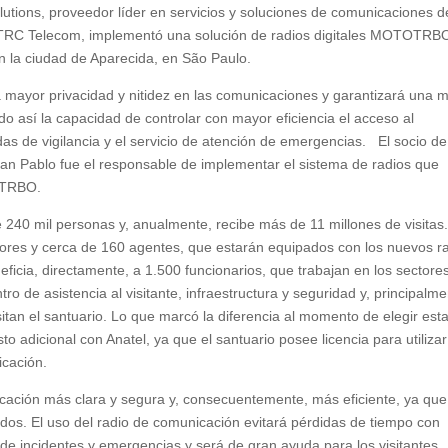
lutions, proveedor líder en servicios y soluciones de comunicaciones d
 a TRC Telecom, implementó una solución de radios digitales MOTOTR
n la ciudad de Aparecida, en São Paulo.
 mayor privacidad y nitidez en las comunicaciones y garantizará una 
o así la capacidad de controlar con mayor eficiencia el acceso al
ondas de vigilancia y el servicio de atención de emergencias. El socio de
an Pablo fue el responsable de implementar el sistema de radios que
OTRBO.
de 240 mil personas y, anualmente, recibe más de 11 millones de visitas
ores y cerca de 160 agentes, que estarán equipados con los nuevos r
ia, directamente, a 1.500 funcionarios, que trabajan en los sectore
o de asistencia al visitante, infraestructura y seguridad y, principalme
itan el santuario. Lo que marcó la diferencia al momento de elegir est
o adicional con Anatel, ya que el santuario posee licencia para utiliza
icación.
icación más clara y segura y, consecuentemente, más eficiente, ya que
dos. El uso del radio de comunicación evitará pérdidas de tiempo con
n de incidentes y emergencias y será de gran ayuda para los visitantes.