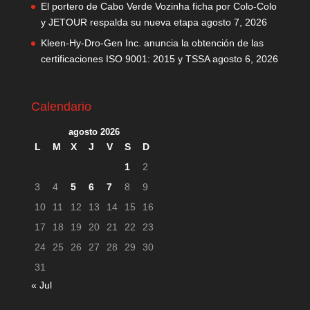
El portero de Cabo Verde Vozinha ficha por Colo-Colo
y JETOUR respalda su nueva etapa
agosto 7, 2026
Kleen-Hy-Dro-Gen Inc. anuncia la obtención de las
certificaciones ISO 9001: 2015 y TSSA
agosto 6, 2026
Calendario
agosto 2026
L
M
X
J
V
S
D
1
2
3
4
5
6
7
8
9
10
11
12
13
14
15
16
17
18
19
20
21
22
23
24
25
26
27
28
29
30
31
« Jul