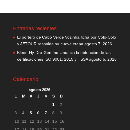
Entradas recientes
El portero de Cabo Verde Vozinha ficha por Colo-Colo
y JETOUR respalda su nueva etapa
agosto 7, 2026
Kleen-Hy-Dro-Gen Inc. anuncia la obtención de las
certificaciones ISO 9001: 2015 y TSSA
agosto 6, 2026
Calendario
agosto 2026
L
M
X
J
V
S
D
1
2
3
4
5
6
7
8
9
10
11
12
13
14
15
16
17
18
19
20
21
22
23