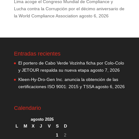
Lima acoge el Congreso Mundial de Compliance y
Lucha contra la Corrupción por el décimo aniversario de
la World Compliance Association
agosto 6, 2026
Entradas recientes
El portero de Cabo Verde Vozinha ficha por Colo-Colo
y JETOUR respalda su nueva etapa
agosto 7, 2026
Kleen-Hy-Dro-Gen Inc. anuncia la obtención de las
certificaciones ISO 9001: 2015 y TSSA
agosto 6, 2026
Calendario
agosto 2026
L
M
X
J
V
S
D
1
2