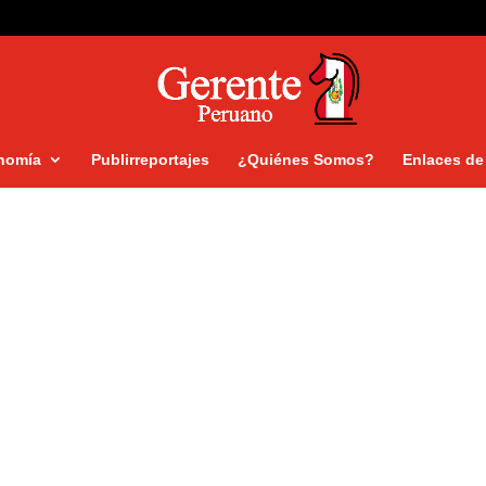
nomía
Publirreportajes
¿Quiénes Somos?
Enlaces de 