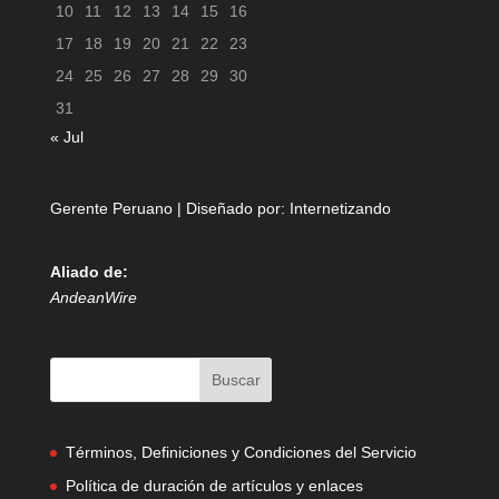
10
11
12
13
14
15
16
17
18
19
20
21
22
23
24
25
26
27
28
29
30
31
« Jul
Gerente Peruano | Diseñado por:
Internetizando
Aliado de:
AndeanWire
Términos, Definiciones y Condiciones del Servicio
Política de duración de artículos y enlaces