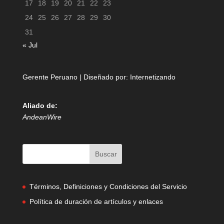
17
18
19
20
21
22
23
24
25
26
27
28
29
30
31
« Jul
Gerente Peruano | Diseñado por:
Internetizando
Aliado de:
AndeanWire
Términos, Definiciones y Condiciones del Servicio
Política de duración de artículos y enlaces