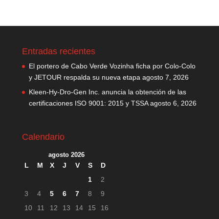
Entradas recientes
El portero de Cabo Verde Vozinha ficha por Colo-Colo
y JETOUR respalda su nueva etapa
agosto 7, 2026
Kleen-Hy-Dro-Gen Inc. anuncia la obtención de las
certificaciones ISO 9001: 2015 y TSSA
agosto 6, 2026
Calendario
agosto 2026
L
M
X
J
V
S
D
1
2
3
4
5
6
7
8
9
10
11
12
13
14
15
16