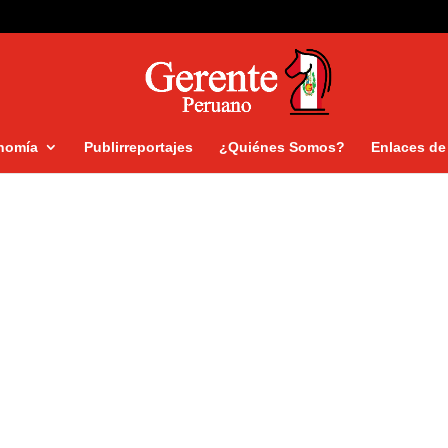
nomía
Publirreportajes
¿Quiénes Somos?
Enlaces de 