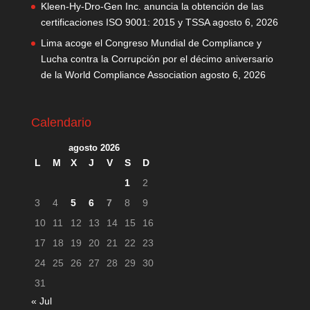
Kleen-Hy-Dro-Gen Inc. anuncia la obtención de las
certificaciones ISO 9001: 2015 y TSSA
agosto 6, 2026
Lima acoge el Congreso Mundial de Compliance y
Lucha contra la Corrupción por el décimo aniversario
de la World Compliance Association
agosto 6, 2026
Calendario
agosto 2026
L
M
X
J
V
S
D
1
2
3
4
5
6
7
8
9
10
11
12
13
14
15
16
17
18
19
20
21
22
23
24
25
26
27
28
29
30
31
« Jul