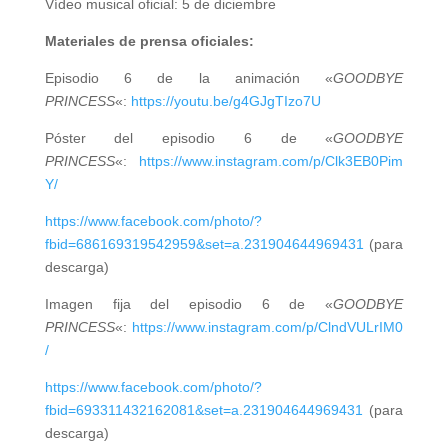
Vídeo musical oficial: 5 de diciembre
Materiales de prensa oficiales:
Episodio 6 de la animación «
GOODBYE
PRINCESS
«:
https://youtu.be/g4GJgTIzo7U
Póster del episodio 6 de «
GOODBYE
PRINCESS
«:
https://www.instagram.com/p/Clk3EB0Pim
Y/
https://www.facebook.com/photo/?
fbid=686169319542959&set=a.231904644969431
(para
descarga)
Imagen fija del episodio 6 de «
GOODBYE
PRINCESS
«:
https://www.instagram.com/p/ClndVULrIM0
/
https://www.facebook.com/photo/?
fbid=693311432162081&set=a.231904644969431
(para
descarga)