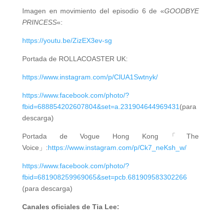
Imagen en movimiento del episodio 6 de «
GOODBYE
PRINCESS
«:
https://youtu.be/ZizEX3ev-sg
Portada de ROLLACOASTER UK:
https://www.instagram.com/p/ClUA1Swtnyk/
https://www.facebook.com/photo/?
fbid=688854202607804&set=a.231904644969431
(para
descarga)
Portada de Vogue Hong Kong「The
Voice」:
https://www.instagram.com/p/Ck7_neKsh_w/
https://www.facebook.com/photo/?
fbid=681908259969065&set=pcb.681909583302266
(para descarga)
Canales oficiales de Tia Lee: