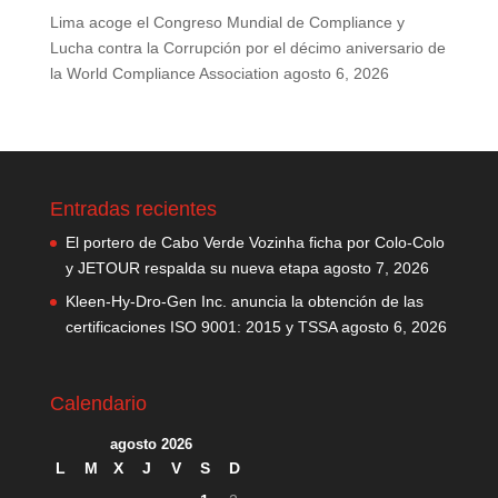
Lima acoge el Congreso Mundial de Compliance y
Lucha contra la Corrupción por el décimo aniversario de
la World Compliance Association
agosto 6, 2026
Entradas recientes
El portero de Cabo Verde Vozinha ficha por Colo-Colo
y JETOUR respalda su nueva etapa
agosto 7, 2026
Kleen-Hy-Dro-Gen Inc. anuncia la obtención de las
certificaciones ISO 9001: 2015 y TSSA
agosto 6, 2026
Calendario
agosto 2026
L
M
X
J
V
S
D