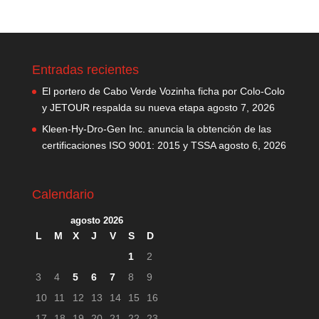
Entradas recientes
El portero de Cabo Verde Vozinha ficha por Colo-Colo
y JETOUR respalda su nueva etapa
agosto 7, 2026
Kleen-Hy-Dro-Gen Inc. anuncia la obtención de las
certificaciones ISO 9001: 2015 y TSSA
agosto 6, 2026
Calendario
agosto 2026
L
M
X
J
V
S
D
1
2
3
4
5
6
7
8
9
10
11
12
13
14
15
16
17
18
19
20
21
22
23