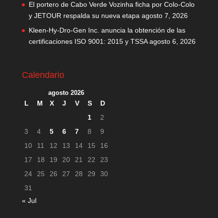
El portero de Cabo Verde Vozinha ficha por Colo-Colo
y JETOUR respalda su nueva etapa
agosto 7, 2026
Kleen-Hy-Dro-Gen Inc. anuncia la obtención de las
certificaciones ISO 9001: 2015 y TSSA
agosto 6, 2026
Calendario
agosto 2026
L
M
X
J
V
S
D
1
2
3
4
5
6
7
8
9
10
11
12
13
14
15
16
17
18
19
20
21
22
23
24
25
26
27
28
29
30
31
« Jul