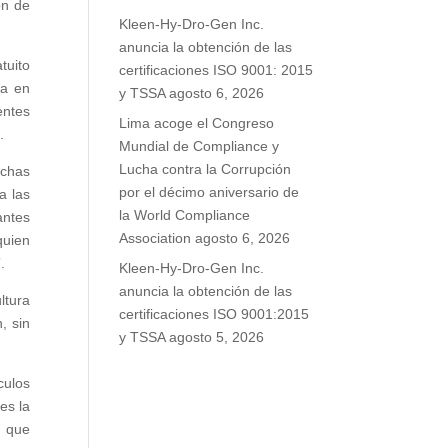
ón de
Kleen-Hy-Dro-Gen Inc.
anuncia la obtención de las
tuito
certificaciones ISO 9001: 2015
ga en
y TSSA
agosto 6, 2026
entes
Lima acoge el Congreso
.
Mundial de Compliance y
Lucha contra la Corrupción
uchas
por el décimo aniversario de
a las
la World Compliance
antes
Association
agosto 6, 2026
quien
”.
Kleen-Hy-Dro-Gen Inc.
anuncia la obtención de las
ltura
certificaciones ISO 9001:2015
, sin
y TSSA
agosto 5, 2026
culos
es la
o que