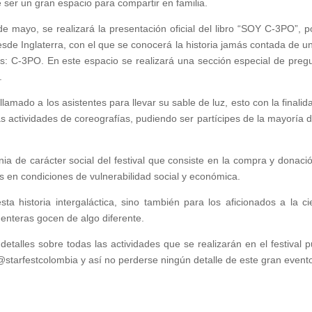
ser un gran espacio para compartir en familia.
 de mayo, se realizará la presentación oficial del libro “SOY C-3PO”, p
esde Inglaterra, con el que se conocerá la historia jamás contada de u
s: C-3PO. En este espacio se realizará una sección especial de preg
.
amado a los asistentes para llevar su sable de luz, esto con la finalid
as actividades de coreografías, pudiendo ser partícipes de la mayoría d
nia de carácter social del festival que consiste en la compra y donaci
 en condiciones de vulnerabilidad social y económica.
ta historia intergaláctica, sino también para los aficionados a la ci
s enteras gocen de algo diferente.
talles sobre todas las actividades que se realizarán en el festival 
starfestcolombia y así no perderse ningún detalle de este gran event