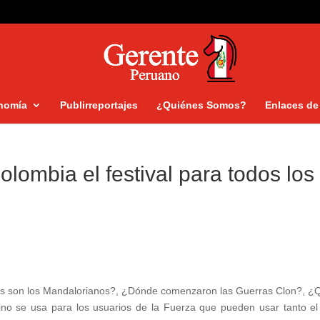
nomía
Publirreportajes
¿Quiénes Somos?
Enlaces de 
lombia el festival para todos los
 son los Mandalorianos?, ¿Dónde comenzaron las Guerras Clon?, ¿
ino se usa para los usuarios de la Fuerza que pueden usar tanto el