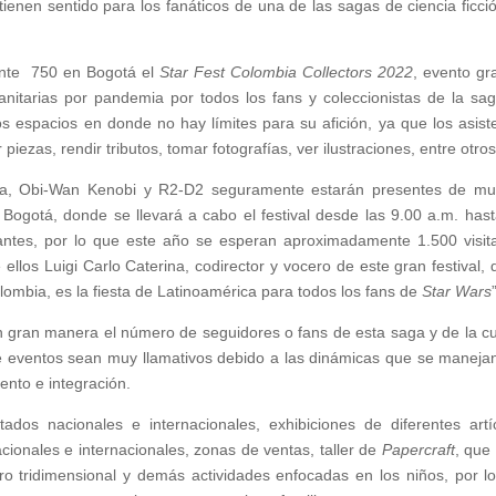
ienen sentido para los fanáticos de una de las sagas de ciencia ficci
ente 750 en Bogotá el
Star Fest Colombia Collectors 2022
, evento gra
anitarias por pandemia por todos los fans y coleccionistas de la sa
os espacios en donde no hay límites para su afición, ya que los asist
piezas, rendir tributos, tomar fotografías, ver ilustraciones, entre otros
cca, Obi-Wan Kenobi y R2-D2 seguramente estarán presentes de m
Bogotá, donde se llevará a cabo el festival desde las 9.00 a.m. hast
tantes, por lo que este año se esperan aproximadamente 1.500 visit
 ellos Luigi Carlo Caterina, codirector y vocero de este gran festival, 
lombia, es la fiesta de Latinoamérica para todos los fans de
Star Wars
gran manera el número de seguidores o fans de esta saga y de la cu
e eventos sean muy llamativos debido a las dinámicas que se manejan
ento e integración.
ados nacionales e internacionales, exhibiciones de diferentes artí
ionales e internacionales, zonas de ventas, taller de
Papercraft
, que 
ro tridimensional y demás actividades enfocadas en los niños, por l