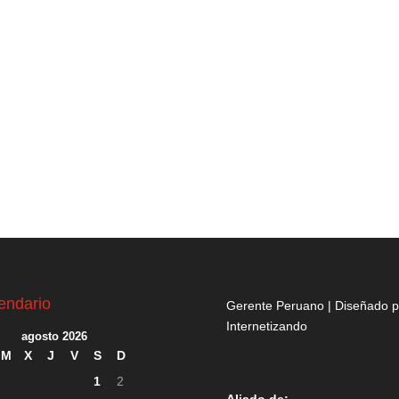
endario
Gerente Peruano | Diseñado p
Internetizando
agosto 2026
M
X
J
V
S
D
1
2
Aliado de: