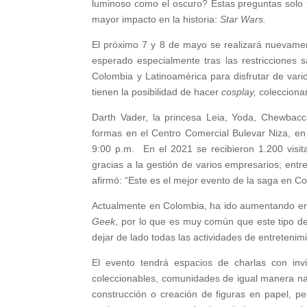
luminoso como el oscuro? Estas preguntas solo t
mayor impacto en la historia:
Star Wars.
El próximo 7 y 8 de mayo se realizará nuevam
esperado especialmente tras las restricciones s
Colombia y Latinoamérica para disfrutar de vari
tienen la posibilidad de hacer
cosplay,
coleccionar 
Darth Vader, la princesa Leia, Yoda, Chewba
formas en el Centro Comercial Bulevar Niza, en 
9:00 p.m. En el 2021 se recibieron 1.200 visi
gracias a la gestión de varios empresarios, entre
afirmó: “Este es el mejor evento de la saga en Co
Actualmente en Colombia, ha ido aumentando en 
Geek
, por lo que es muy común que este tipo d
dejar de lado todas las actividades de entretenimi
El evento tendrá espacios de charlas con invit
coleccionables, comunidades de igual manera nac
construcción o creación de figuras en papel, pe