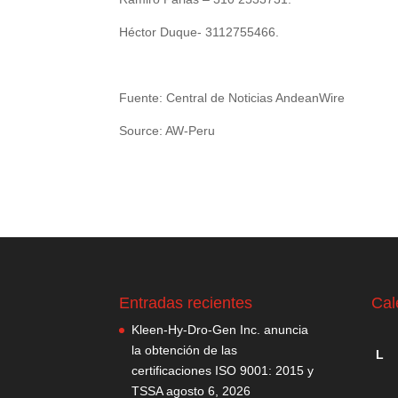
Héctor Duque- 3112755466.
Fuente: Central de Noticias AndeanWire
Source: AW-Peru
Entradas recientes
Cal
Kleen-Hy-Dro-Gen Inc. anuncia
la obtención de las
L
certificaciones ISO 9001: 2015 y
TSSA
agosto 6, 2026