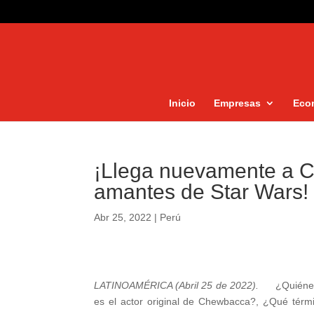
Inicio
Empresas
Eco
¡Llega nuevamente a Co
amantes de Star Wars!
Abr 25, 2022
|
Perú
LATINOAMÉRICA (Abril 25 de 2022).
¿Quiénes
es el actor original de Chewbacca?, ¿Qué térm