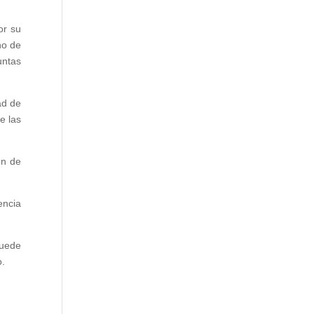
or su
no de
untas
ad de
e las
ón de
encia
puede
o.