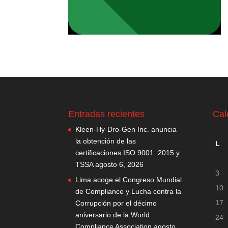
Entradas recientes
Cal
Kleen-Hy-Dro-Gen Inc. anuncia
la obtención de las
L
certificaciones ISO 9001: 2015 y
TSSA
agosto 6, 2026
3
Lima acoge el Congreso Mundial
10
de Compliance y Lucha contra la
17
Corrupción por el décimo
aniversario de la World
24
Compliance Association
agosto