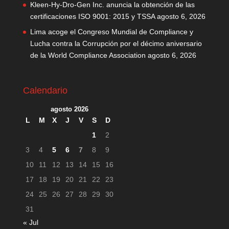
Kleen-Hy-Dro-Gen Inc. anuncia la obtención de las
certificaciones ISO 9001: 2015 y TSSA
agosto 6, 2026
Lima acoge el Congreso Mundial de Compliance y
Lucha contra la Corrupción por el décimo aniversario
de la World Compliance Association
agosto 6, 2026
Calendario
agosto 2026
L
M
X
J
V
S
D
1
2
3
4
5
6
7
8
9
10
11
12
13
14
15
16
17
18
19
20
21
22
23
24
25
26
27
28
29
30
31
« Jul