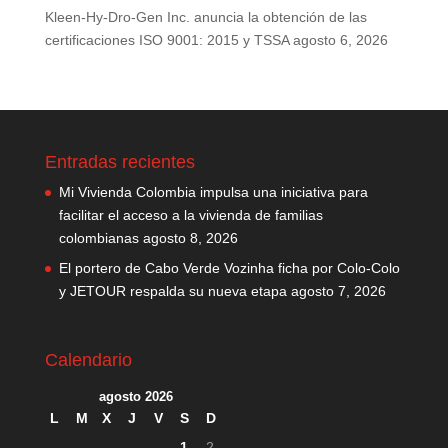
Kleen-Hy-Dro-Gen Inc. anuncia la obtención de las
certificaciones ISO 9001: 2015 y TSSA
agosto 6, 2026
Entradas recientes
Mi Vivienda Colombia impulsa una iniciativa para
facilitar el acceso a la vivienda de familias
colombianas
agosto 8, 2026
El portero de Cabo Verde Vozinha ficha por Colo-Colo
y JETOUR respalda su nueva etapa
agosto 7, 2026
Calendario
agosto 2026
L
M
X
J
V
S
D
1
2