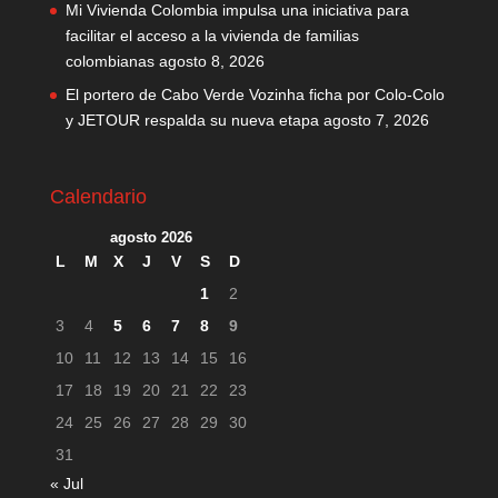
Mi Vivienda Colombia impulsa una iniciativa para
facilitar el acceso a la vivienda de familias
colombianas
agosto 8, 2026
El portero de Cabo Verde Vozinha ficha por Colo-Colo
y JETOUR respalda su nueva etapa
agosto 7, 2026
Calendario
agosto 2026
L
M
X
J
V
S
D
1
2
3
4
5
6
7
8
9
10
11
12
13
14
15
16
17
18
19
20
21
22
23
24
25
26
27
28
29
30
31
« Jul