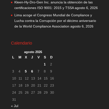
Kleen-Hy-Dro-Gen Inc. anuncia la obtención de las
certificaciones ISO 9001: 2015 y TSSA
agosto 6, 2026
Lima acoge el Congreso Mundial de Compliance y
Lucha contra la Corrupción por el décimo aniversario
de la World Compliance Association
agosto 6, 2026
Calendario
agosto 2026
L
M
X
J
V
S
D
1
2
3
4
5
6
7
8
9
10
11
12
13
14
15
16
17
18
19
20
21
22
23
24
25
26
27
28
29
30
31
« Jul