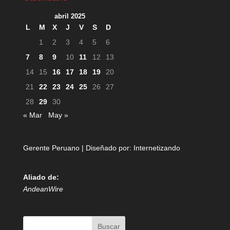
abril 2025
L
M
X
J
V
S
D
1
2
3
4
5
6
7
8
9
10
11
12
13
14
15
16
17
18
19
20
21
22
23
24
25
26
27
28
29
30
« Mar
May »
Gerente Peruano | Diseñado por:
Internetizando
Aliado de:
AndeanWire