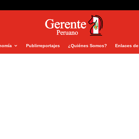
nomía
Publirreportajes
¿Quiénes Somos?
Enlaces de 