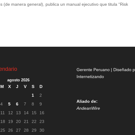
os (de manera general), publica un manual ejecutivo que titula “Risk
endario
Gerente Peruano | Diseñado p
Internetizando
agosto 2026
M
X
J
V
S
D
1
2
Aliado de:
4
5
6
7
8
9
AndeanWire
11
12
13
14
15
16
18
19
20
21
22
23
25
26
27
28
29
30