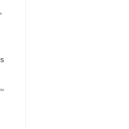
de
es
 de
s