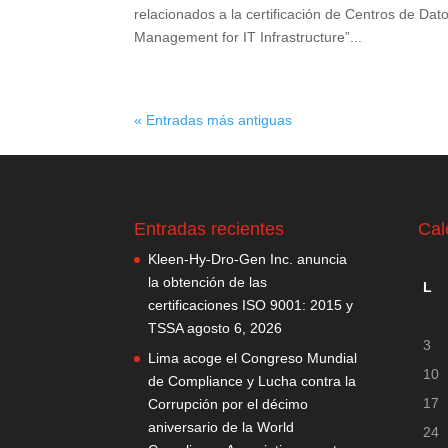
relacionados a la certificación de Centros de Dat
Management for IT Infrastructure”...
« Entradas más antiguas
Entradas recientes
Cal
Kleen-Hy-Dro-Gen Inc. anuncia
la obtención de las
L
certificaciones ISO 9001: 2015 y
TSSA
agosto 6, 2026
3
Lima acoge el Congreso Mundial
10
de Compliance y Lucha contra la
17
Corrupción por el décimo
aniversario de la World
24