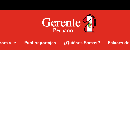
nomía
Publirreportajes
¿Quiénes Somos?
Enlaces de 