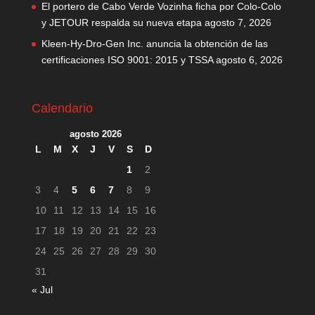
El portero de Cabo Verde Vozinha ficha por Colo-Colo
y JETOUR respalda su nueva etapa
agosto 7, 2026
Kleen-Hy-Dro-Gen Inc. anuncia la obtención de las
certificaciones ISO 9001: 2015 y TSSA
agosto 6, 2026
Calendario
agosto 2026
L
M
X
J
V
S
D
1
2
3
4
5
6
7
8
9
10
11
12
13
14
15
16
17
18
19
20
21
22
23
24
25
26
27
28
29
30
31
« Jul