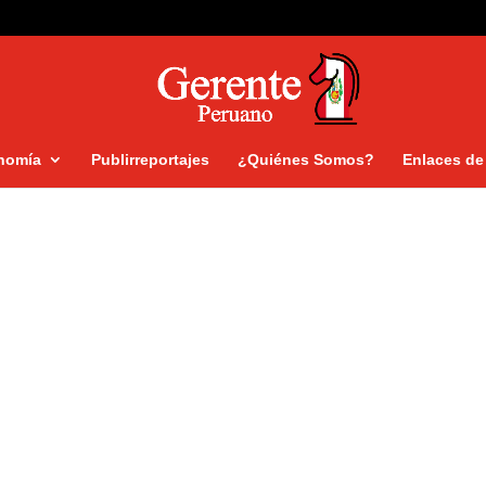
nomía
Publirreportajes
¿Quiénes Somos?
Enlaces de 