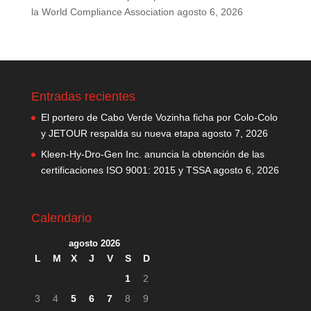
la World Compliance Association
agosto 6, 2026
Entradas recientes
El portero de Cabo Verde Vozinha ficha por Colo-Colo
y JETOUR respalda su nueva etapa
agosto 7, 2026
Kleen-Hy-Dro-Gen Inc. anuncia la obtención de las
certificaciones ISO 9001: 2015 y TSSA
agosto 6, 2026
Calendario
agosto 2026
L
M
X
J
V
S
D
1
2
3
4
5
6
7
8
9