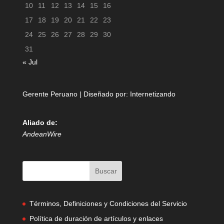
10
11
12
13
14
15
16
17
18
19
20
21
22
23
24
25
26
27
28
29
30
31
« Jul
Gerente Peruano | Diseñado por:
Internetizando
Aliado de:
AndeanWire
Términos, Definiciones y Condiciones del Servicio
Política de duración de artículos y enlaces